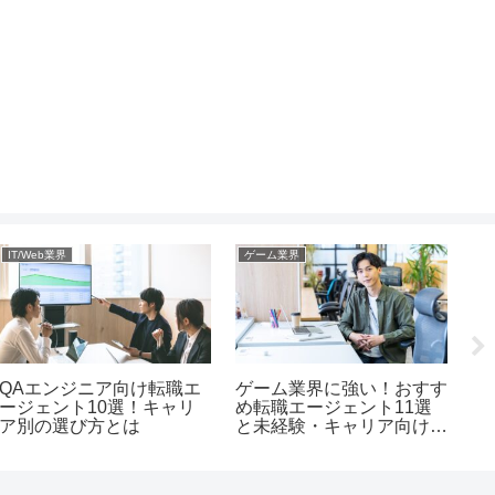
IT/Web業界
ゲーム業界
I
QAエンジニア向け転職エ
ゲーム業界に強い！おすす
W
ージェント10選！キャリ
め転職エージェント11選
め
ア別の選び方とは
と未経験・キャリア向けの
選
ポイント
の