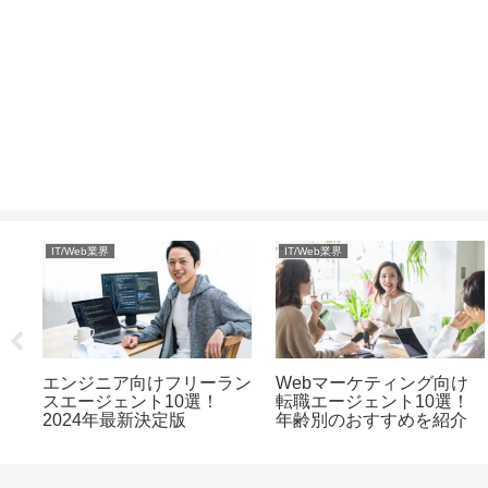
IT/Web業界
IT/Web業界
エー
ア
エンジニア向けフリーラン
Webマーケティング向け
スエージェント10選！
転職エージェント10選！
2024年最新決定版
年齢別のおすすめを紹介