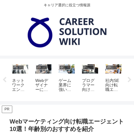
キャリア選択に役立つ情報源
IT/Web業界
IT/Web業界
ゲーム業界
IT/Web業界
IT/Web業界
eb業界
デ
ク
ネット
Webデ
ゲーム
プログ
社内SE
イ
向
ワーク
ザイナ
業界に
ラマー
向け転
ラ
職
エンジ
ーにお
強い！
向け転
職エー
ジ
ジ
ニア向
すす
おすす
職エー
ジェン
向
ト
け転職
め！転
め転職
ジェン
ト10
職
！
エージ
職エー
エージ
ト10
選！転
ジ
し
ェント
ジェン
ェント
選！キ
職成功
ト
転
PR
10選！
ト10選
11選と
ャリア
のコツ
選
ポ
キャリ
と未経
未経
別おす
やよく
齢
ト
Webマーケティング向け転職エージェント
ア別の
験・キ
験・キ
すめを
ある質
選
おすす
ャリア
ャリア
紹介
問
や
10選！年齢別のおすすめを紹介
め相談
向けの
向けの
の