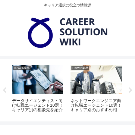
キャリア選択に役立つ情報源
IT/Web業界
IT/Web業界
IT
ー
データサイエンティスト向
ネットワークエンジニア向
I
ア別
け転職エージェント10選！
け転職エージェント10選！
エ
キャリア別の相談先を紹介
キャリア別のおすすめ相談
さ
先とは
ン