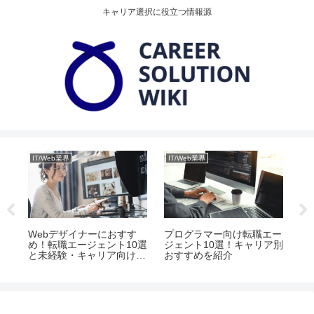
キャリア選択に役立つ情報源
IT/Web業界
IT/Web業界
IT
け転
Webデザイナーにおすす
プログラマー向け転職エー
I
年齢
め！転職エージェント10選
ジェント10選！キャリア別
エ
と未経験・キャリア向けの
おすすめを紹介
さ
ポイント
ン