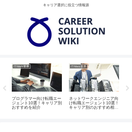
キャリア選択に役立つ情報源
IT/Web業界
IT/Web業界
IT
転職
プログラマー向け転職エー
ネットワークエンジニア向
W
要と
ジェント10選！キャリア別
け転職エージェント10選！
エ
イ
おすすめを紹介
キャリア別のおすすめ相談
な
先とは