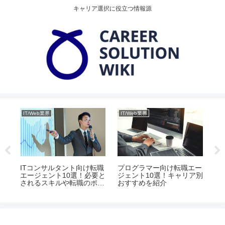
キャリア選択に役立つ情報源
IT/Web業界
IT/Web業界
IT
エ
ITコンサルタント向け転職
プログラマー向け転職エー
W
リア
エージェント10選！必要と
ジェント10選！キャリア別
職
されるスキルや転職のポイ
おすすめを紹介
別
ント