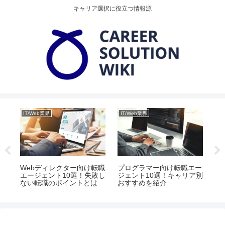
キャリア選択に役立つ情報源
IT/Web業界
IT/Web業界
IT
ェ
Webディレクター向け転職
プログラマー向け転職エー
イ
コツ
エージェント10選！失敗し
ジェント10選！キャリア別
職
ない転職のポイントとは
おすすめを紹介
別
ト