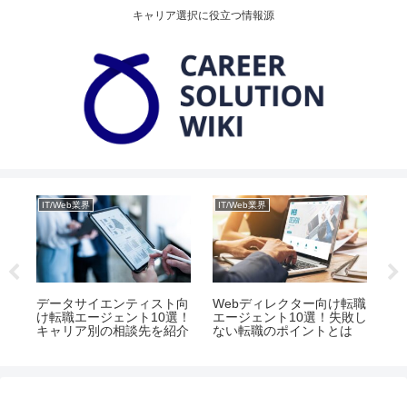
キャリア選択に役立つ情報源
IT/Web業界
IT/Web業界
IT
向
データサイエンティスト向
Webディレクター向け転職
社
選！
け転職エージェント10選！
エージェント10選！失敗し
ン
談
キャリア別の相談先を紹介
ない転職のポイントとは
や