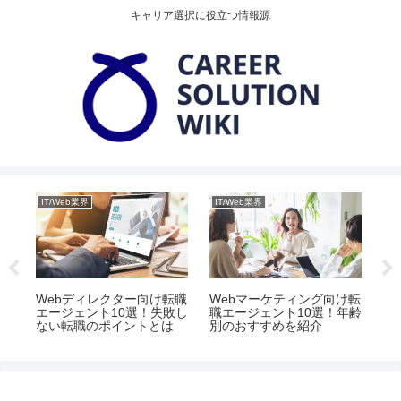
キャリア選択に役立つ情報源
IT/Web業界
IT/Web業界
IT
向
Webディレクター向け転職
Webマーケティング向け転
エ
選！
エージェント10選！失敗し
職エージェント10選！年齢
ス
介
ない転職のポイントとは
別のおすすめを紹介
2