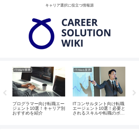
キャリア選択に役立つ情報源
IT/Web業界
IT/Web業界
IT
転職
プログラマー向け転職エー
ITコンサルタント向け転職
イ
敗し
ジェント10選！キャリア別
エージェント10選！必要と
職
おすすめを紹介
されるスキルや転職のポイ
別
ント
ト