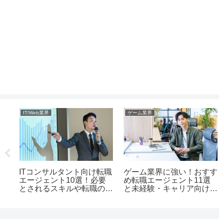
IT/Web業界
ゲーム業界
す
ITコンサルタント向け転職
ゲーム業界に強い！おすす
0
エージェント10選！必要
め転職エージェント11選
向け
とされるスキルや転職のポ
と未経験・キャリア向けの
イント
ポイント