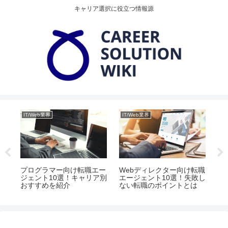
キャリア選択に役立つ情報源
IT/Web業界
IT/Web業界
IT
転職
プログラマー向け転職エー
Webディレクター向け転職
W
要と
ジェント10選！キャリア別
エージェント10選！失敗し
め
イ
おすすめを紹介
ない転職のポイントとは
と
ポ