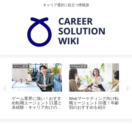
キャリア選択に役立つ情報源
ゲーム業界
IT/Web業界
IT
ェ
ゲーム業界に強い！おすす
Webマーケティング向け転
ネ
コツ
め転職エージェント11選と
職エージェント10選！年齢
け
未経験・キャリア向けのポ
別のおすすめを紹介
キ
イント
先