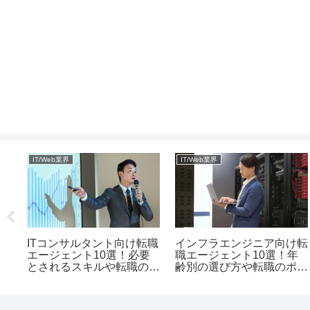
IT/Web業界
IT/Web業界
ト向
ITコンサルタント向け転職
インフラエンジニア向け転
エージェント10選！必要
職エージェント10選！年
先を
とされるスキルや転職のポ
齢別の選び方や転職のポイ
イント
ント