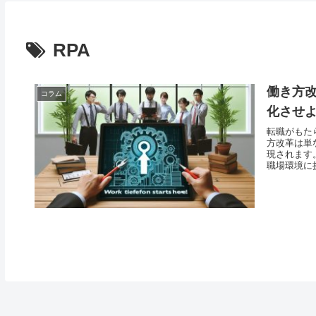
RPA
働き方
コラム
化させ
転職がもた
方改革は単
現されます
職場環境に挑