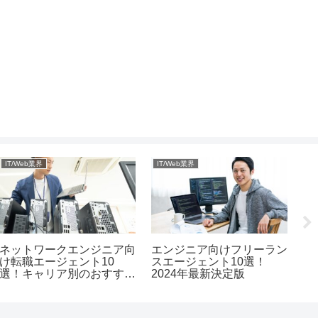
IT/Web業界
IT/Web業界
I
ネットワークエンジニア向
エンジニア向けフリーラン
社
け転職エージェント10
スエージェント10選！
ン
選！キャリア別のおすすめ
2024年最新決定版
ツ
相談先とは