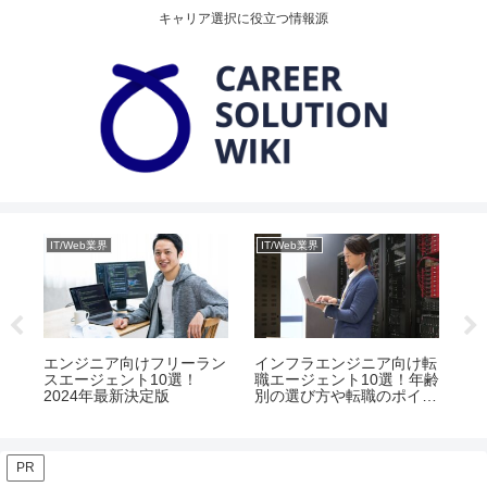
キャリア選択に役立つ情報源
IT/Web業界
IT/Web業界
ゲ
転職
エンジニア向けフリーラン
インフラエンジニア向け転
ゲ
要と
スエージェント10選！
職エージェント10選！年齢
め
イ
2024年最新決定版
別の選び方や転職のポイン
未
ト
イ
PR