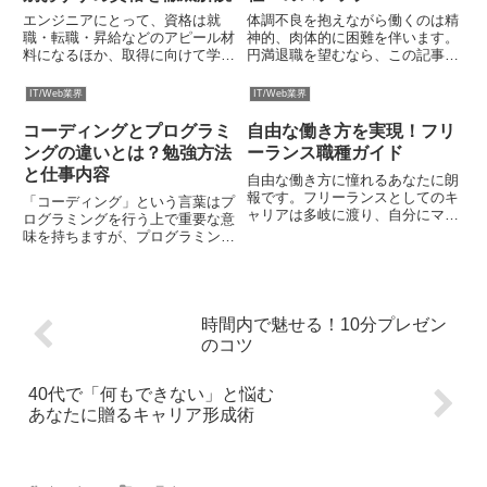
エンジニアにとって、資格は就
体調不良を抱えながら働くのは精
職・転職・昇給などのアピール材
神的、肉体的に困難を伴います。
料になるほか、取得に向けて学習
円満退職を望むなら、この記事が
することで業務に役立つ知識を得
退職理由を正しく伝え、法的に保
ることもできます。さらに自己肯
護され、次のキャリアへと繋げる
IT/Web業界
IT/Web業界
定感の向上にも役立つなど、資格
手助けをします。体調を優先しつ
取得のメリットは非常に豊富で
つ、スムーズな退社へのステップ
コーディングとプログラミ
自由な働き方を実現！フリ
す。そこでこのコラムでは、エン
と適切な診断書の取得方法を理
ングの違いとは？勉強方法
ーランス職種ガイド
ジニ...
解...
と仕事内容
自由な働き方に憧れるあなたに朗
報です。フリーランスとしてのキ
「コーディング」という言葉はプ
ャリアは多岐に渡り、自分にマッ
ログラミングを行う上で重要な意
チする職種を見つけることが可能
味を持ちますが、プログラミング
です。このガイドでは、独立を目
に慣れない人にとっては、「プロ
指す方々に向けて、多様なフリー
グラミングとの違いが分かりにく
ランス職種とそれぞれの特徴を掘
い」と感じることもあるでしょ
り下げていきます。年収の可能
う。そこでこのコラムでは、コー
性...
ディングとプログラミングの違い
時間内で魅せる！10分プレゼン
を...
のコツ
40代で「何もできない」と悩む
あなたに贈るキャリア形成術