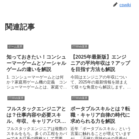
cswiki
関連記事
ゲーム業界
IT/Web業界
知っておきたい！コンシュ
【2025年最新版】エンジ
ーマーゲームとソーシャル
ニアの平均年収は？アップ
ゲームの違いを解説
を目指す方法も解説
1. コンシューマーゲームとは何
今回はエンジニアの年収につい
か？家庭用ゲーム機の定義 コン
て、2025年の最新情報を踏まえ
シューマーゲームとは、家庭で楽
て様々な角度から解説します。ま
しむために設計された専用のゲー
た、エンジニアとして年収を上げ
ム機でプレイするゲームを指しま
る方法も複数紹介しますので、ハ
IT/Web業界
IT/Web業界
す。この「ゲーム機」というの
イクラスなエンジニアを目指す人
は、アーケードゲーム機やスマー
はぜひご覧ください。（本記事に
フルスタックエンジニアと
ポータブルスキルとは？転
トフォン、PCのような汎用端
おけるデータは2025年時点の...
は？仕事内容や必要スキ
職・キャリア自律の時代に
末...
ル、年収、キャリアパスな
求められる力を解説
どを解説
フルスタックエンジニアは複数の
近年「ポータブルスキル」という
スキルをもち、多くの工程をカバ
言葉に触れることが増えています
ーできるIT系の職種として需要が
が、「正確な意味やその意義がわ