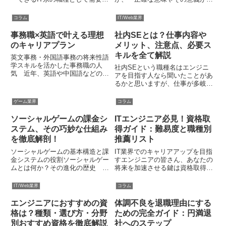
高まっています。しかし、フルス
からない」という方も多いでしょ
タックエンジニアについてあまり
う。そこでこのコラムでは、ポー
コラム
IT/Web業界
知識がない方も多いでしょう。そ
タブルスキルについて解説しま
こでこのコラムではフルスタック
す。転職やキャリア形成にも役立
事務職×英語で叶える理想
社内SEとは？仕事内容や
エンジニアについて、概要や仕...
つ内容が多いので、ぜひ最後まで
のキャリアプラン
メリット、注意点、必要ス
読...
キルを全て解説
英文事務・外国語事務の将来性語
学スキルを活かした事務職の人
社内SEという職種名はエンジニ
気 近年、英語や中国語などの語
アを目指す人なら聞いたことがあ
学スキルを活かせる事務職が人気
るかと思いますが、仕事が多岐に
を集めています。グローバル化の
渡るので、業務内容を明確に思い
進展に伴い、日本の企業でも海外
描けない人も多いのではないでし
ゲーム業界
コラム
取引が増加しており、英文事務や
ょうか？そこでこのコラムでは、
外国語事務の需要が急速に高まっ
社内SEの基本的情報や共通性が
ソーシャルゲームの課金シ
ITエンジニア必見！資格取
て...
ある職種との違いを解説し、仕
ステム、その巧妙な仕組み
得ガイド：難易度と職種別
事...
を徹底解剖！
推薦リスト
ソーシャルゲームの基本構造と課
IT業界でのキャリアアップを目指
金システムの役割ソーシャルゲー
すエンジニアの皆さん、あなたの
ムとは何か？その進化の歴史 ソ
将来を加速させる鍵は資格取得に
ーシャルゲームとは、SNS（ソ
あるかもしれません。複雑な技術
ーシャルネットワーキングサービ
が瞬く間に進化するこの分野で
IT/Web業界
コラム
ス）をプラットフォームとして提
は、スペシャリストとして際立つ
供されるオンラインゲームのこと
ためには、専門性を証明する何か
エンジニアにおすすめの資
体調不良を退職理由にする
です。基本的にはSNSを通じて...
が必要です。本ガイドでは、資
格は？種類・選び方・分野
ための完全ガイド：円満退
格...
別おすすめ資格を徹底解説
社へのステップ