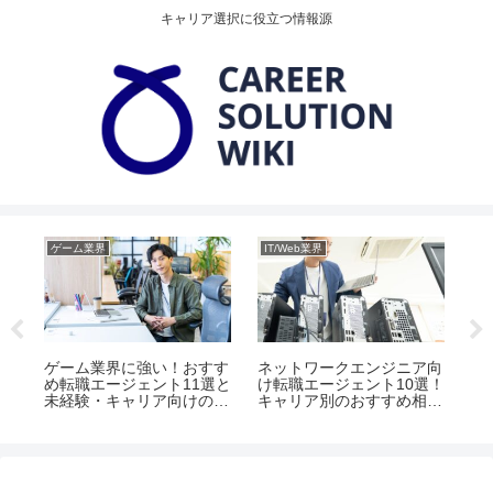
キャリア選択に役立つ情報源
ゲーム業界
IT/Web業界
IT
エ
ゲーム業界に強い！おすす
ネットワークエンジニア向
イ
リア
め転職エージェント11選と
け転職エージェント10選！
職
未経験・キャリア向けのポ
キャリア別のおすすめ相談
別
イント
先とは
ト