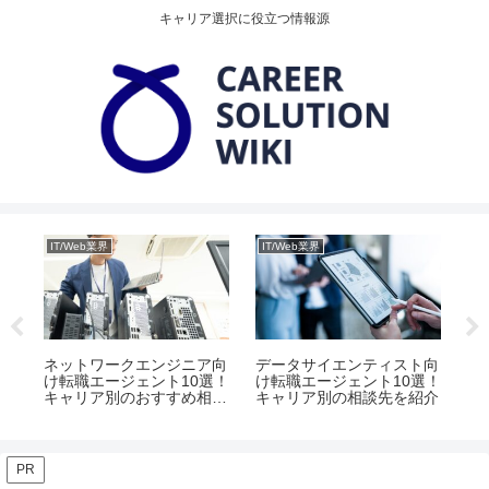
キャリア選択に役立つ情報源
IT/Web業界
IT/Web業界
ゲ
け転
年齢
ネットワークエンジニア向
データサイエンティスト向
ゲ
け転職エージェント10選！
け転職エージェント10選！
め
キャリア別のおすすめ相談
キャリア別の相談先を紹介
未
先とは
イ
PR