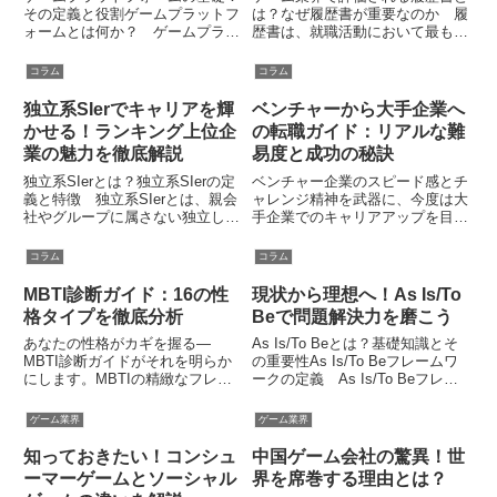
その定義と役割ゲームプラットフ
は？なぜ履歴書が重要なのか 履
ォームとは何か？ ゲームプラッ
歴書は、就職活動において最も基
トフォームとは、ゲームをプレイ
本的かつ重要な書類です。特にゲ
するための基盤となるハードウェ
ーム業界では、採用担当者に自分
コラム
コラム
アやソフトウェア環境を指しま
の情報やスキルを正確かつ魅力的
す。具体的には、コンシューマー
に伝えるための最初のステップと
独立系SIerでキャリアを輝
ベンチャーから大手企業へ
ゲーム機、PC、スマートフォン
して機能します。履歴書はただ
かせる！ランキング上位企
の転職ガイド：リアルな難
な...
の...
業の魅力を徹底解説
易度と成功の秘訣
独立系SIerとは？独立系SIerの定
ベンチャー企業のスピード感とチ
義と特徴 独立系SIerとは、親会
ャレンジ精神を武器に、今度は大
社やグループに属さない独立した
手企業でのキャリアアップを目指
システムインテグレーターを指し
すあなた。しかし、「ベンチャー
ます。これにより、独立系SIerは
から大手へ」というステージチェ
コラム
コラム
企業数が最も多く、自由度の高い
ンジは魅力的ながらも、その難易
運営が可能という特徴がありま
度が高いことは多くの転職者が認
MBTI診断ガイド：16の性
現状から理想へ！As Is/To
す。親会社の制約...
めるところです。本記事では、
格タイプを徹底分析
Beで問題解決力を磨こう
そ...
あなたの性格がカギを握る—
As Is/To Beとは？基礎知識とそ
MBTI診断ガイドがそれを明らか
の重要性As Is/To Beフレームワ
にします。MBTIの精緻なフレー
ークの定義 As Is/To Beフレー
ムワークを用いて自己理解を深
ムワークとは、現状の状態（As
め、16の性格タイプのユニーク
Is）と理想的な状態（To Be）を
ゲーム業界
ゲーム業界
な特徴を探りましょう。このガイ
比較することで、課題を明確化
ドは、MBTIの基本から診断の受
し、具体的な改善策を導き...
知っておきたい！コンシュ
中国ゲーム会社の驚異！世
け方、性格の活用までを網羅。
ーマーゲームとソーシャル
界を席巻する理由とは？
診...