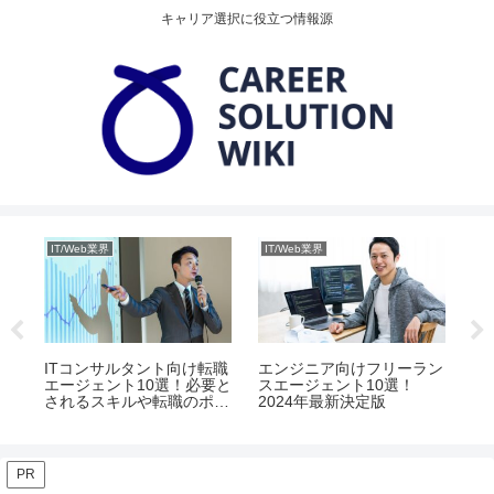
キャリア選択に役立つ情報源
IT/Web業界
IT/Web業界
IT
ェ
コツ
ITコンサルタント向け転職
エンジニア向けフリーラン
W
エージェント10選！必要と
スエージェント10選！
エ
されるスキルや転職のポイ
2024年最新決定版
な
ント
PR