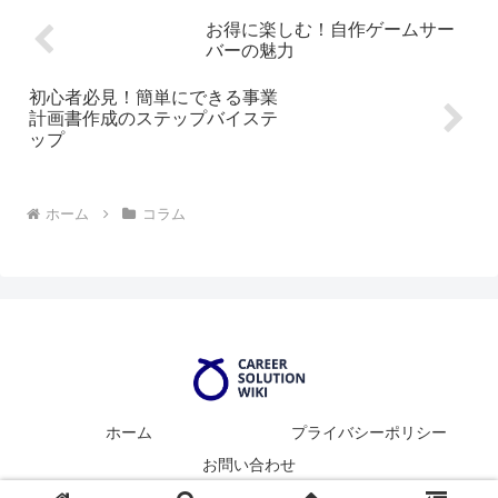
す。本記事では、30代における
は2.0%と非常に低い一方で、業
転...
界全体の平均は37.4%と高い...
お得に楽しむ！自作ゲームサー
バーの魅力
初心者必見！簡単にできる事業
計画書作成のステップバイステ
ップ
ホーム
コラム
ホーム
プライバシーポリシー
お問い合わせ