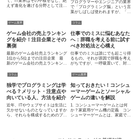
て、IT業界はその中核をなし、絶
プログラマーやエンジニアの業界
えず進化を遂げる分野として注目
で「プログラミング脳」という言
されています。スキルセットや経
葉がしばしば使われますが、「ど
験が多様化する中、未経験からで
んなものか、なんの役に立つのか
も多くのキャリアパスが開けてい
わからない」と思っている人も多
ゲーム業界
コラム
ることがこの業界の大きな魅力で
いのではないでしょうか。また、
す。この記事では、なぜIT業...
「スキルとして身につけたいと思
ゲーム会社の売上ランキン
仕事でのミスに悩むあなた
っているが、取り組み方がわか
グを紹介！注目企業とその
へ：辞職を考える前に試す
ら...
裏側
べき対処法と心構え
最新のゲーム会社売上ランキング
仕事でのミスは誰にでも起こり得
1位から5位までの注目企業 最
るもの。それが原因で辞職を考え
新のゲーム会社の売上ランキング
がちですが、一呼吸置いて、対処
では、ソニーグループ株式会社が
法と心構えを見直しましょう。こ
圧倒的な1位となっています。そ
の記事では、職場のミスをチャン
コラム
ゲーム業界
の売上高は3兆5385億円であり、
スに変える具体的な手順と、前向
代表的なタイトル「プレイステー
きな心構えを紹介します。失敗は
独学でプログラミングは学
知っておきたい！コンシュ
ション」シリーズを中心に、...
成長の糧になり得るのです。あ
べる？メリット・注意点や
ーマーゲームとソーシャル
な...
向いている人、方法を紹介
ゲームの違いを解説
近年、ITやウェブサイトは生活に
1. コンシューマーゲームとは何
欠かせないものとなっていますか
か？家庭用ゲーム機の定義 コン
ら、それらを構成するためのプロ
シューマーゲームとは、家庭で楽
グラミングを学びたいと思ってい
しむために設計された専用のゲー
る人も数多く存在します。とはい
ム機でプレイするゲームを指しま
え、スクールなどでプログラミン
す。この「ゲーム機」というの
グを学ぶには費用もかかりますか
は、アーケードゲーム機やスマー