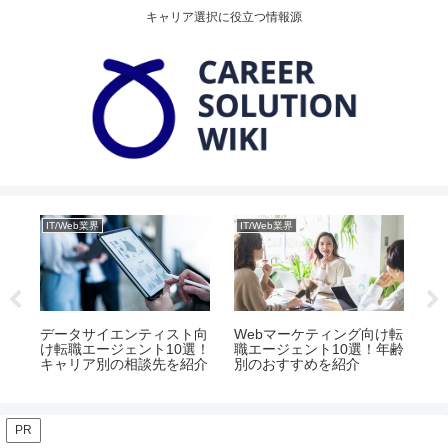
キャリア選択に役立つ情報源
IT/Web業界
IT/Web業界
IT
エ
リア
データサイエンティスト向
Webマーケティング向け転
ネ
け転職エージェント10選！
職エージェント10選！年齢
け
キャリア別の相談先を紹介
別のおすすめを紹介
キ
先
PR