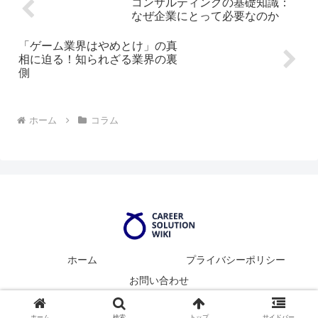
ら、「できれば独学で学びたい...
トフォン、PCのような汎用端
コンサルティングの基礎知識：
末...
なぜ企業にとって必要なのか
「ゲーム業界はやめとけ」の真
相に迫る！知られざる業界の裏
側
ホーム
コラム
ホーム
プライバシーポリシー
お問い合わせ
© 2024 Career Solution Wiki.
ホーム
検索
トップ
サイドバー