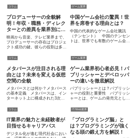
は、「情報通信技術」と訳されま
上高と成長率が大幅に向上してい
す。この技術は情報処理だけでな
ます。2023年度の決算では、
コラム
ゲーム業界
く、通信技術も統合した広範な分
Nexonが3兆9329億ウォン（約
野を指します。具体的には...
4389億円）の売上高を記録しま
プロデューサーの全貌解
中国ゲーム会社の驚異！世
した。また、N...
明！年収・職務・ディレク
界を席巻する理由とは？
ターとの差異を業界別に分
中国の代表的なゲーム会社騰訊
析
（テンセント） 中国のテンセン
映画から音楽、テレビ業界まで、
トは、世界でも有数のゲーム会社
プロデューサーの存在はプロジェ
であり、市場において圧倒的な存
クト成功の鍵。彼らの役割は多岐
在感を示しています。1998年に
にわたり、その年収や職務内容は
深センで設立され、当初は主にメ
業界によって大きな違いがありま
コラム
ゲーム業界
ッセンジャーサービスを提供して
す。一体彼らはどのようなスキル
いましたが、後にゲーム開発と
を必要とし、ディレクターと何が
メタバースが注目される理
ゲーム業界初心者必見！パ
プ...
異なるのでしょうか？この記事
由とは？未来を変える仮想
ブリッシャーとデベロッパ
で...
空間の全貌
ーの違いを徹底解説
メタバースとは何か？メタバース
パブリッシャーとは？パブリッシ
の基本定義 メタバースは、イン
ャーの役割と重要性 パブリッシ
ターネット上に構成された3次元
ャーとは、ゲームの発売元とし
の仮想空間です。この空間では、
て、ゲームの企画立案から販売ま
ユーザーはアバターを介して他者
でを担う重要な役割を果たす企業
コラム
IT/Web業界
とコミュニケーションを取った
です。パブリッシャーはゲーム開
り、さまざまな活動を楽しむこと
発の全プロセスにおいて中心的な
IT業界の魅力と未経験者が
「プログラミング脳」と
ができます。メタバースの語源は
存在であり、デベロッパーと協力
目指せるキャリアパス
は？プログラミングが強く
「...
し...
なる頭の鍛え方を解説！
デジタル化が進む現代社会におい