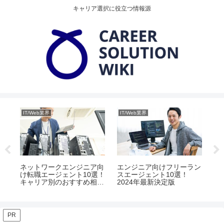
キャリア選択に役立つ情報源
IT/Web業界
IT/Web業界
IT
向
選！
介
ネットワークエンジニア向
エンジニア向けフリーラン
W
け転職エージェント10選！
スエージェント10選！
め
キャリア別のおすすめ相談
2024年最新決定版
と
先とは
ポ
PR