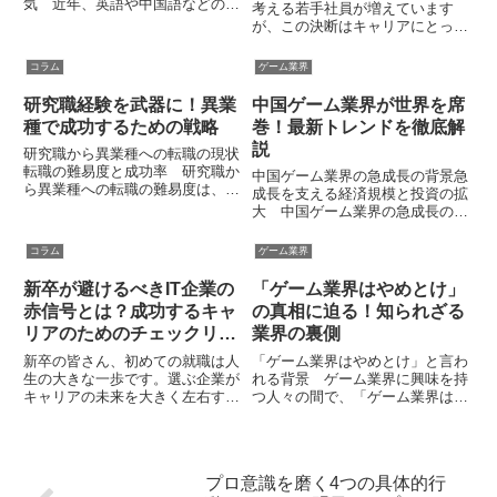
気 近年、英語や中国語などの語
考える若手社員が増えています
学スキルを活かせる事務職が人気
が、この決断はキャリアにとって
を集めています。グローバル化の
プラスになるのでしょうか、それ
進展に伴い、日本の企業でも海外
ともマイナスか。転職市場の最新
コラム
ゲーム業界
取引が増加しており、英文事務や
動向を踏まえ、採用側の見解と転
外国語事務の需要が急速に高まっ
職希望者の内面を分析しながら、
研究職経験を武器に！異業
中国ゲーム業界が世界を席
て...
早期キャリアチェンジがもたらす
種で成功するための戦略
巻！最新トレンドを徹底解
影...
説
研究職から異業種への転職の現状
転職の難易度と成功率 研究職か
中国ゲーム業界の急成長の背景急
ら異業種への転職の難易度は、非
成長を支える経済規模と投資の拡
常に高いとされています。その理
大 中国ゲーム業界の急成長の背
由の一つは、研究職が特定の専門
景には、同国の巨大な経済規模と
分野に特化しているため、そのス
投資の拡大が挙げられます。
コラム
ゲーム業界
キルが異なる業界でそのまま通用
2023年の市場調査によれば、
しにくいことです。特に技術や
2024年の中国ゲーム市場は661億
新卒が避けるべきIT企業の
「ゲーム業界はやめとけ」
科...
3,000万ドルに達する見込...
赤信号とは？成功するキャ
の真相に迫る！知られざる
リアのためのチェックリス
業界の裏側
ト
新卒の皆さん、初めての就職は人
「ゲーム業界はやめとけ」と言わ
生の大きな一歩です。選ぶ企業が
れる背景 ゲーム業界に興味を持
キャリアの未来を大きく左右する
つ人々の間で、「ゲーム業界はや
ため、IT企業を見極める際の赤信
めとけ」という意見が耳にされる
号を知ることは必須。本記事で
ことがあります。この背景には、
は、後悔のない選択をするための
かつての過酷な労働環境や、人手
キャリアチェックリストを紹介し
不足による業務の過重がありまし
プロ意識を磨く4つの具体的行
ます。理想の職場を見つけるた
た。また、売上の変動が激しい