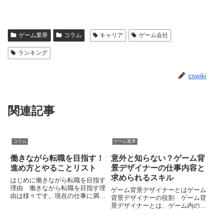
ゲーム業界
コラム
キャリア
ゲーム会社
ランキング
cswiki
関連記事
コラム
ゲーム業界
働きながら転職を目指す！
意外と知らない？ゲーム背
進め方とやることリスト
景デザイナーの仕事内容と
求められるスキル
はじめに働きながら転職を目指す
理由 働きながら転職を目指す理
ゲーム背景デザイナーとはゲーム
由は様々です。現在の仕事に満足
背景デザイナーの役割 ゲーム背
していない場合や、キャリアアッ
景デザイナーとは、ゲーム内の背
プを目指す場合、新しいチャレン
景を制作する職業です。ゲームの