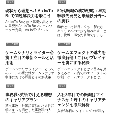
ジを求める場合などが考えられま
世界観を視覚的にプレイヤーに伝
コラム
コラム
す。また、収入を維持しながら新
える役割を持ちます。たとえば、
しい職場を探すことで、経済的
ゲームが繰り広げられる都市や自
現状から理想へ！As Is/To
50代転職の成功戦略：早期
な...
然、建物などの背景をデザイン
Beで問題解決力を磨こう
転職先発見と未経験分野へ
す...
の挑戦
As Is/To Beとは？基礎知識とそ
の重要性As Is/To Beフレームワ
50代という節目に立ち、新たな
ークの定義 As Is/To Beフレー
キャリアへの一歩を踏み出すこと
ムワークとは、現状の状態（As
は、挑戦に満ちた冒険です。しか
Is）と理想的な状態（To Be）を
し、現実の課題を乗り越え、希望
比較することで、課題を明確化
を持って前進することは可能で
ゲーム業界
ゲーム業界
し、具体的な改善策を導き...
す。このイントロダクションで
は、50代転職の現実と、早期転
ゲームシナリオライター必
ゲームエフェクトの魅力を
職先を見つける戦略、そして未経
携！注目の最新ツールと活
徹底解剖！これがプレイヤ
験分...
用術
ーを虜にする秘訣
ゲームシナリオライターにとって
ゲームエフェクトとは？基本を押
のツールの重要性ゲームシナリオ
さえるゲーム内でのエフェクトの
制作における課題とその解決策
役割 ゲームエフェクトとは、爆
ゲームシナリオ制作において、ラ
発、炎、煙、雷、水などの自然現
イターたちは数多くの課題に直面
象や光の反射をCG技術を用いて
コラム
コラム
します。まず、ストーリーの複雑
表現し、プレイヤーに視覚的・感
さや多岐にわたる分岐の管理が必
覚的なインパクトを与える重要な
事務職×英語で叶える理想
入社3年目での転職はマイ
要です。特に選択肢やプレイヤ
要素です。ゲーム内でのエフェ
のキャリアプラン
ナスか？若手のキャリアチ
ー...
ク...
ェンジを徹底解析
英文事務・外国語事務の将来性語
学スキルを活かした事務職の人
入社3年目のタイミングで転職を