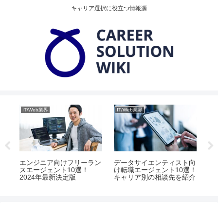
キャリア選択に役立つ情報源
IT/Web業界
IT/Web業界
ゲ
転職
エンジニア向けフリーラン
データサイエンティスト向
ゲ
要と
スエージェント10選！
け転職エージェント10選！
め
イ
2024年最新決定版
キャリア別の相談先を紹介
未
イ