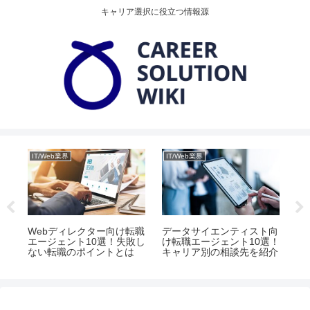
キャリア選択に役立つ情報源
IT/Web業界
IT/Web業界
IT
エ
Webディレクター向け転職
データサイエンティスト向
エ
リア
エージェント10選！失敗し
け転職エージェント10選！
ス
ない転職のポイントとは
キャリア別の相談先を紹介
2